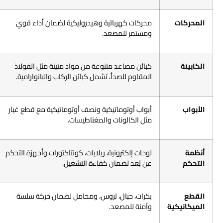
المحركات
محركات كهربائية وهيدروليكية لضمان أداء قوي
ومستمر للمصعد.
الكابينة
كبائن مصاعد متنوعة من مواد متينة مثل الفولاذ
المقاوم للصدأ، تشمل كبائن الركاب والبانوارامية.
الأبواب
أبواب أوتوماتيكية ونصف أوتوماتيكية مع قطع غيار
مثل الكالونات والمغناطيسات.
أنظمة
لوحات إلكترونية، ريلايات، كونتاكتورات وأجهزة التحكم
التحكم
عن بُعد لضمان كفاءة التشغيل.
القطع
بكرات، حبال، تروس، ومحامل لضمان حركة سلسة
الميكانيكية
وآمنة للمصعد.