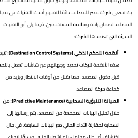
لضمان تلبية احتياجاتك المختلفة وتوفير حلول مثالية للمشاريع الخاصة
بك تسعى شركة مصر للمصاعد دائمًا لتقديم أحدث التقنيات في مجال
المصاعد لضمان راحة وسلامة المستخدمين. فيما يلي أبرز التقنيات
الحديثة التي تعتمدها الشركة:
أنظمة التحكم الذكي (Destination Control Systems):
تتيح
هذه الأنظمة للركاب تحديد وجهاتهم عبر شاشات تعمل باللمس
قبل دخول المصعد، مما يقلل من أوقات الانتظار ويزيد من
كفاءة حركة المصاعد.
الصيانة التنبؤية السحابية (Predictive Maintenance):
من
خلال تحليل البيانات المجمعة من المصعد، يتم إرسالها إلى
السحابة لمقارنة الأداء الحالي مع البيانات السابقة. في حال
اكتشاف أي خلل محتمل، يتم إشعار الفنيين مسبقًا لإجراء